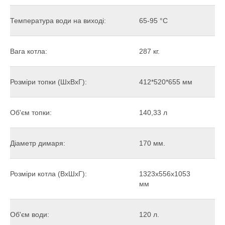
Температура води на виході:
65-95 °C
Вага котла:
287 кг.
Розміри топки (ШхВхГ):
412*520*655 мм
Об'єм топки:
140,33 л
Діаметр димаря:
170 мм.
Розміри котла (ВхШхГ):
1323х556х1053
мм
Об'єм води:
120 л.