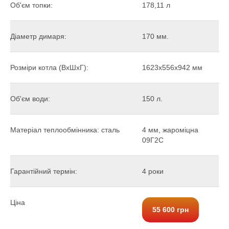
Об'єм топки:
178,11 л
Діаметр димаря:
170 мм.
Розміри котла (ВхШхГ):
1623х556х942 мм
Об'єм води:
150 л.
Матеріал теплообмінника: сталь
4 мм, жароміцна
09Г2С
Гарантійний термін:
4 роки
Ціна
55 600 грн