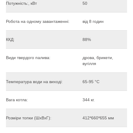
Потужність:, кВт
50
Робота на одному завантаженні:
від 8 годин
ККД:
88%
Види твердого палива:
дрова, брикети,
вугілля
Температура води на виході:
65-95 °C
Вага котла:
344 кг.
Розміри топки (ШхВхГ):
412*660*655 мм