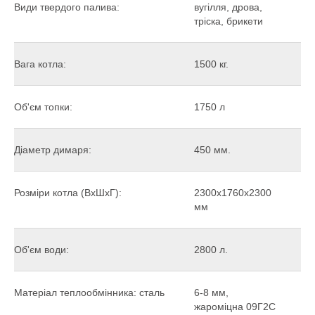
Види твердого палива:
вугілля, дрова,
тріска, брикети
Вага котла:
1500 кг.
Об'єм топки:
1750 л
Діаметр димаря:
450 мм.
Розміри котла (ВхШхГ):
2300х1760х2300
мм
Об'єм води:
2800 л.
Матеріал теплообмінника: сталь
6-8 мм,
жароміцна 09Г2С