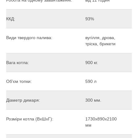
Робота на одному завантаженні:
від 12 годин
ККД:
93%
Види твердого палива:
вугілля, дрова,
тріска, брикети
Вага котла:
900 кг.
Об'єм топки:
590 л
Діаметр димаря:
300 мм.
Розміри котла (ВхШхГ):
1730х890х2100
мм