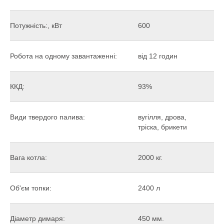
Потужність:, кВт
600
Робота на одному завантаженні:
від 12 годин
ККД:
93%
Види твердого палива:
вугілля, дрова,
тріска, брикети
Вага котла:
2000 кг.
Об'єм топки:
2400 л
Діаметр димаря:
450 мм.