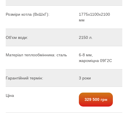
Розміри котла (ВхШхГ):
1775х1100х2100
мм
Об'єм води:
2150 л.
Матеріал теплообмінника: сталь
6-8 мм,
жароміцна 09Г2С
Гарантійний термін:
3 роки
Ціна
329 500 грн