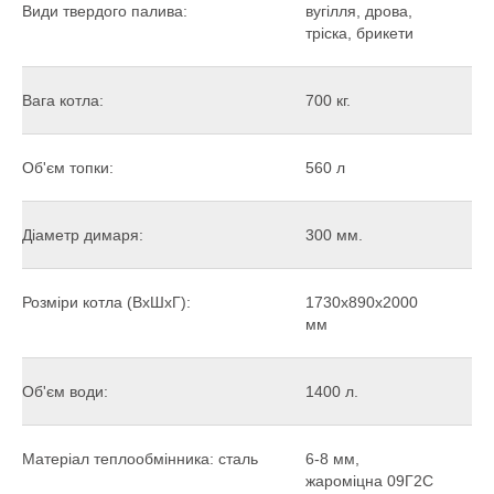
Види твердого палива:
вугілля, дрова,
тріска, брикети
Вага котла:
700 кг.
Об'єм топки:
560 л
Діаметр димаря:
300 мм.
Розміри котла (ВхШхГ):
1730х890х2000
мм
Об'єм води:
1400 л.
Матеріал теплообмінника: сталь
6-8 мм,
жароміцна 09Г2С