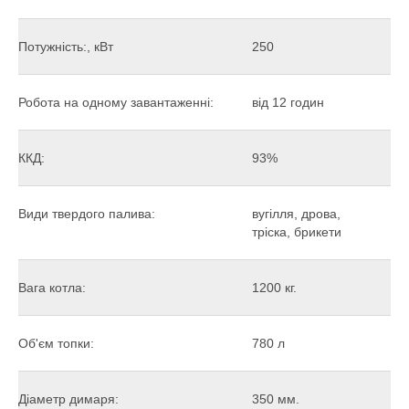
Потужність:, кВт
250
Робота на одному завантаженні:
від 12 годин
ККД:
93%
Види твердого палива:
вугілля, дрова,
тріска, брикети
Вага котла:
1200 кг.
Об'єм топки:
780 л
Діаметр димаря:
350 мм.