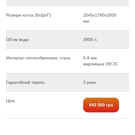
Розміри котла (ВхШхГ):
2545х1760х2600
мм
Об'єм води:
3900 л.
Матеріал теплообмінника: сталь
6-8 мм,
жароміцна 09Г2С
Гарантійний термін:
3 роки
Ціна
642 500 грн