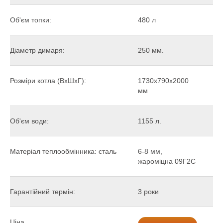
Об'єм топки:
480 л
Діаметр димаря:
250 мм.
Розміри котла (ВхШхГ):
1730х790х2000
мм
Об'єм води:
1155 л.
Матеріал теплообмінника: сталь
6-8 мм,
жароміцна 09Г2С
Гарантійний термін:
3 роки
Ціна