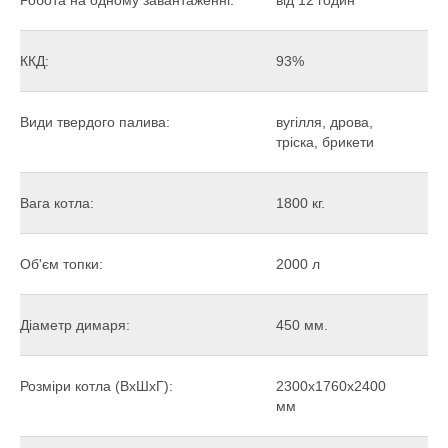
Робота на одному завантаженні:
від 12 годин
ККД:
93%
Види твердого палива:
вугілля, дрова,
тріска, брикети
Вага котла:
1800 кг.
Об'єм топки:
2000 л
Діаметр димаря:
450 мм.
Розміри котла (ВхШхГ):
2300х1760х2400
мм