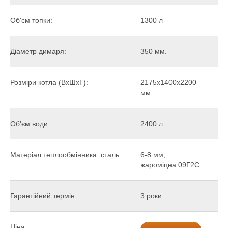
Об'єм топки:
1300 л
Діаметр димаря:
350 мм.
Розміри котла (ВхШхГ):
2175х1400х2200
мм
Об'єм води:
2400 л.
Матеріал теплообмінника: сталь
6-8 мм,
жароміцна 09Г2С
Гарантійний термін:
3 роки
Ціна