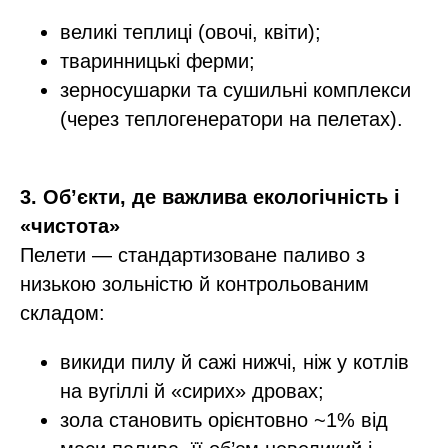
великі теплиці (овочі, квіти);
тваринницькі ферми;
зерносушарки та сушильні комплекси
(через теплогенератори на пелетах).​
3. Об’єкти, де важлива екологічність і
«чистота»
Пелети — стандартизоване паливо з
низькою зольністю й контрольованим
складом:
викиди пилу й сажі нижчі, ніж у котлів
на вугіллі й «сирих» дровах;​
зола становить орієнтовно ~1% від